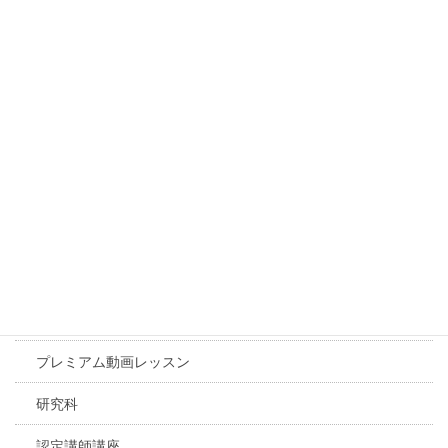
カテゴリー
トリリアムメソッド®アカデミー
体験レッスン
基礎コース
初級コース
中級コース
上級コース
アドバンスコース
プレミアム動画レッスン
研究科
認定講師講座