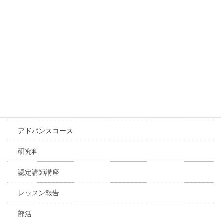
体験レッスン
基礎コース
初級コース
中級コース
上級コース
プレミアム動画レッスン
アドバンスコース
研究科
認定講師講座
レッスン報告
部活