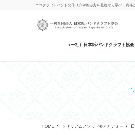
コ
ナ
エコクラフトバンドの作り方や編み方を基礎から学べ、資格
ン
ビ
テ
ゲ
ン
ー
ツ
シ
に
ョ
（一社）日本紙バンドクラフト協会
移
ン
動
に
移
動
HOME
トリリアムメソッド®アカデミー
日