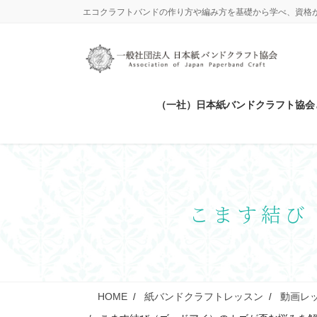
コ
ナ
エコクラフトバンドの作り方や編み方を基礎から学べ、資格
ン
ビ
テ
ゲ
ン
ー
ツ
シ
に
ョ
（一社）日本紙バンドクラフト協会
移
ン
動
に
移
動
こます結び
HOME
紙バンドクラフトレッスン
動画レ