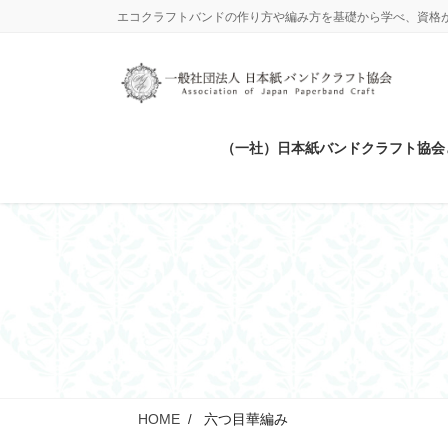
コ
ナ
エコクラフトバンドの作り方や編み方を基礎から学べ、資格
ン
ビ
テ
ゲ
ン
ー
ツ
シ
に
ョ
（一社）日本紙バンドクラフト協会
移
ン
動
に
移
動
HOME
六つ目華編み