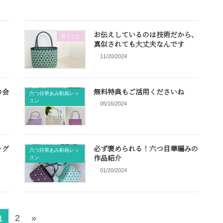
お伝えしているのは技術だから、
思うこと
真似されても大丈夫なんです
11/20/2024
の会
無料特典もご活用くださいね
六つ目華あみ動画レッ
スン
05/16/2024
ッグ
必ず褒められる！六つ目華編みの
六つ目華あみ動画レッ
作品紹介
スン
01/20/2024
ペ
ペ
2
»
1